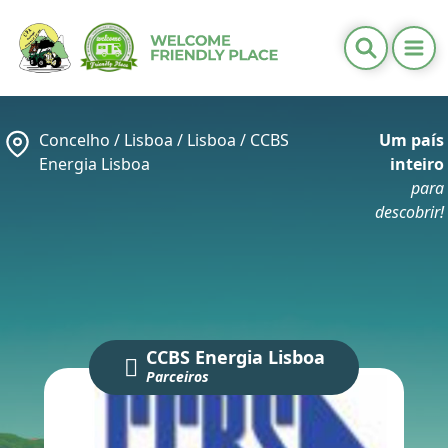
Ope
Informações Úteis
Distritos
Concelho /
Lisboa
/
Lisboa
/
CCBS
Um país
Calendários
Energia Lisboa
inteiro
Contactos
para
descobrir!
PT
/
EN
CCBS Energia Lisboa
Parceiros