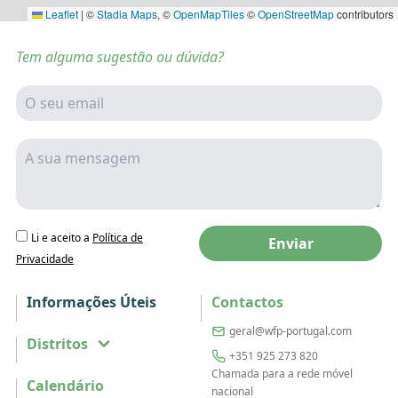
Leaflet
|
©
Stadia Maps
, ©
OpenMapTiles
©
OpenStreetMap
contributors
Tem alguma sugestão ou dúvida?
Li e aceito a
Política de
Enviar
Privacidade
Informações Úteis
Contactos
geral@wfp-portugal.com
Distritos
+351 925 273 820
Chamada para a rede móvel
Calendário
nacional