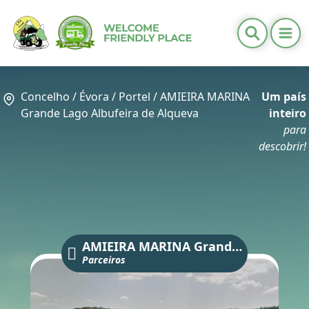
Ope
Informações Úteis
Distritos
Concelho /
Évora
/
Portel
/
AMIEIRA MARINA
Um país
Calendários
Grande Lago Albufeira de Alqueva
inteiro
Contactos
para
descobrir!
PT
/
EN
AMIEIRA MARINA Grande Lago Albufeira de Alqueva
Parceiros