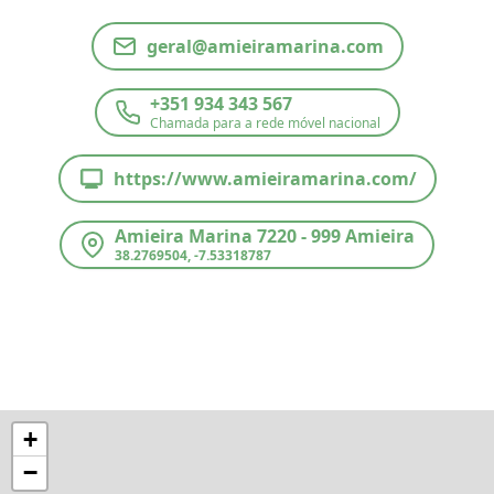
geral@amieiramarina.com
+351 934 343 567
Chamada para a rede móvel nacional
https://www.amieiramarina.com/
Amieira Marina 7220 - 999 Amieira
38.2769504, -7.53318787
+
−