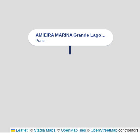
AMIEIRA MARINA Grande Lago Albufeira de Alqueva
Portel
Leaflet
|
©
Stadia Maps
, ©
OpenMapTiles
©
OpenStreetMap
contributors