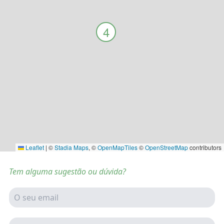
4
Leaflet
|
©
Stadia Maps
, ©
OpenMapTiles
©
OpenStreetMap
contributors
Tem alguma sugestão ou dúvida?