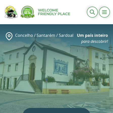
Ope
Informações Úteis
Distritos
Concelho /
Santarém
/
Sardoal
Um país inteiro
Calendários
para descobrir!
Contactos
PT
/
EN