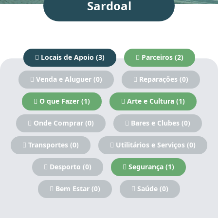
Sardoal
Locais de Apoio (3)
Parceiros (2)
Venda e Aluguer (0)
Reparações (0)
O que Fazer (1)
Arte e Cultura (1)
Onde Comprar (0)
Bares e Clubes (0)
Transportes (0)
Utilitários e Serviços (0)
Desporto (0)
Segurança (1)
Bem Estar (0)
Saúde (0)