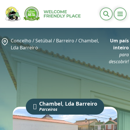
Ope
Informações Úteis
Distritos
Concelho /
Setúbal
/
Barreiro
/
Chambel,
Um país
Calendários
Lda Barreiro
inteiro
Contactos
para
descobrir!
PT
/
EN
Chambel, Lda Barreiro
Parceiros