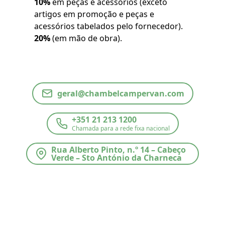
10%
em peças e acessórios (exceto
artigos em promoção e peças e
acessórios tabelados pelo fornecedor).
20%
(em mão de obra).
geral@chambelcampervan.com
+351 21 213 1200
Chamada para a rede fixa nacional
Rua Alberto Pinto, n.º 14 – Cabeço
Verde – Sto António da Charneca
38.6277367, -9.0259856