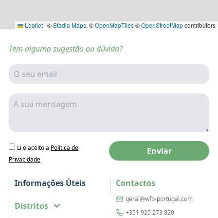
Leaflet
|
©
Stadia Maps
, ©
OpenMapTiles
©
OpenStreetMap
contributors
Tem alguma sugestão ou dúvida?
Li e aceito a
Política de
Enviar
Privacidade
Informações Úteis
Contactos
geral@wfp-portugal.com
Distritos
+351 925 273 820