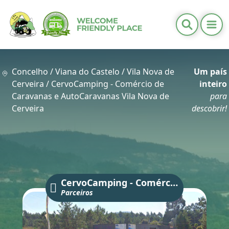
Ope
Informações Úteis
Distritos
Concelho /
Viana do Castelo
/
Vila Nova de
Um país
Calendários
Cerveira
/
CervoCamping - Comércio de
inteiro
Contactos
Caravanas e AutoCaravanas Vila Nova de
para
Cerveira
descobrir!
PT
/
EN
CervoCamping - Comércio de Caravanas e AutoCaravanas Vila Nova de Cerveira
Parceiros