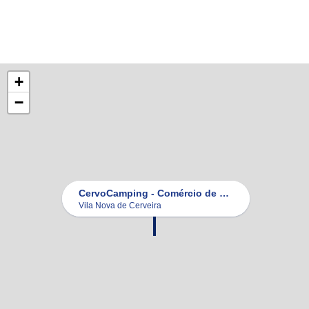
+
−
CervoCamping - Comércio de Caravanas e AutoCaravanas Vila Nova de Cerveira
Vila Nova de Cerveira