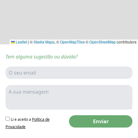
Leaflet
|
©
Stadia Maps
, ©
OpenMapTiles
©
OpenStreetMap
contributors
Tem alguma sugestão ou dúvida?
Li e aceito a
Política de
Enviar
Privacidade